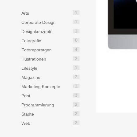
1
Arts
1
Corporate Design
1
Designkonzepte
6
Fotografie
4
Fotoreportagen
2
Illustrationen
1
Lifestyle
2
Magazine
1
Marketing Konzepte
3
Print
2
Programmierung
2
Städte
2
Web