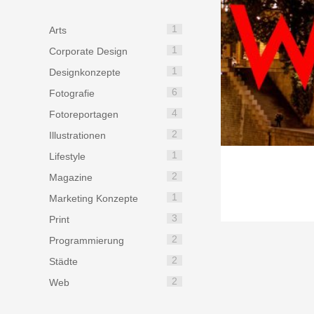
1
Arts
1
Corporate Design
1
Designkonzepte
6
Fotografie
4
Fotoreportagen
2
Illustrationen
1
Lifestyle
2
Magazine
1
Marketing Konzepte
3
Print
2
Programmierung
2
Städte
2
Web